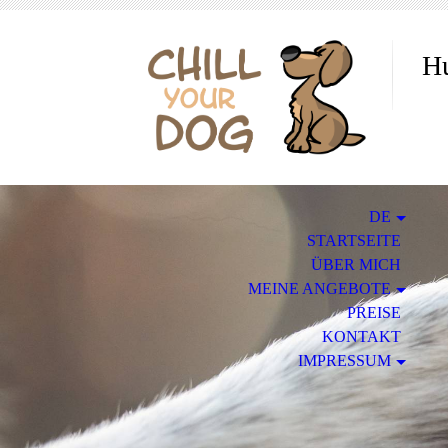
Hu
DE
STARTSEITE
ÜBER MICH
MEINE ANGEBOTE
PREISE
KONTAKT
IMPRESSUM